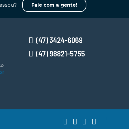
ressou?
Fale com a gente!
(47) 3424-6069
(47) 98821-5755
o:
br